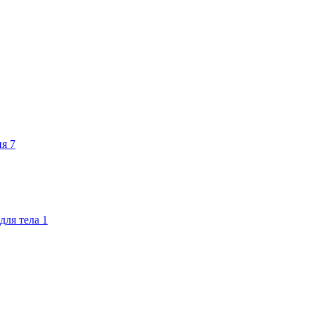
ия
7
для тела
1