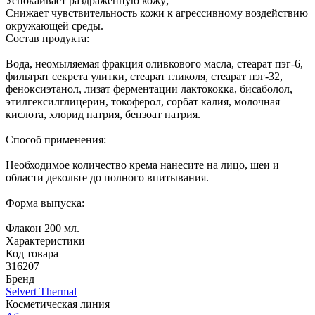
Успокаивает раздраженную кожу;
Снижает чувствительность кожи к агрессивному воздействию
окружающей среды.
Состав продукта:
Вода, неомыляемая фракция оливкового масла, стеарат пэг-6,
фильтрат секрета улитки, стеарат гликоля, стеарат пэг-32,
феноксиэтанол, лизат ферментации лактококка, бисаболол,
этилгексилглицерин, токоферол, сорбат калия, молочная
кислота, хлорид натрия, бензоат натрия.
Способ применения:
Необходимое количество крема нанесите на лицо, шеи и
области декольте до полного впитывания.
Форма выпуска:
Флакон 200 мл.
Характеристики
Код товара
316207
Бренд
Selvert Thermal
Косметическая линия