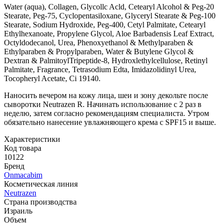
Water (aqua), Collagen, Glycollc Acld, Cetearyl Alcohol & Peg-20
Stearate, Peg-75, Cyclopentasiloxane, Glyceryl Stearate & Peg-100
Stearate, Sodium Hydroxide, Peg-400, Cetyl Palmitate, Cetearyl
Ethylhexanoate, Propylene Glycol, Aloe Barbadensis Leaf Extract,
Octyldodecanol, Urea, Phenoxyethanol & Methylparaben &
Ethylparaben & Propylparaben, Water & Butylene Glycol &
Dextran & PalmitoylTripeptide-8, Hydroxlethylcellulose, Retinyl
Palmitate, Fragrance, Tetrasodium Edta, Imidazolidinyl Urea,
Tocopheryl Acetate, Ci 19140.
Наносить вечером на кожу лица, шеи и зону декольте после
сыворотки Neutrazen R. Начинать использование с 2 раз в
неделю, затем согласно рекомендациям специалиста. Утром
обязательно нанесение увлажняющего крема с SPF15 и выше.
Характеристики
Код товара
10122
Бренд
Onmacabim
Косметическая линия
Neutrazen
Страна производства
Израиль
Объем