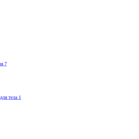
ия
7
для тела
1