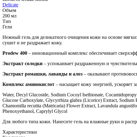
Delicate
Объем
200 мл
Тип
Гели
Нежный гель для деликатного очищения кожи на основе мягких
сушит и не раздражает кожу.
Prodew 400
– инновационный комплекс обеспечивает сверхэфф
Экстракт солодки
– успокаивает раздраженную и чувствитель
Экстракт ромашки, лаванды и алоэ
– оказывают противовосп
Комплекс аминокислот
– насыщает кожу энергией, ускоряет з
Water, Decyl Glucoside, Sodium Cocoyl Isethionate, Cocamidopropy
Glucose Carboxylate, Glycyrrhiza glabra (Licorice) Extract, Sodium P
Chamomilla recutita (Matricaria) Flower Extract, Lavandula angusti
Phenoxyethanol, Caprylyl Glycol
Для любого типа кожи. Нанесите гель на влажные руки и распре
Характеристики