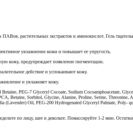
 ПАВов, растительных экстрактов и аминокислот. Гель тщатель
ективное увлажнение кожи и повышает ее упругость.
ную кожу, предупреждает появление пигментации.
алительное действие и успокаивают кожу.
аживление и увлажняет кожу.
l Betaine, PEG-7 Glyceryl Cocoate, Sodium Cocoamphoacetate, Glyce
CA, Betaine, Sorbitol, Glycine, Alanine, Proline, Serine, Threonine, A
folia (Lavender) Oil, PEG-200 Hydrogenated Glyceryl Palmate, Poly- 
делите по лицу, шее и декольте. Помассируйте 1-2 мин. Остатки