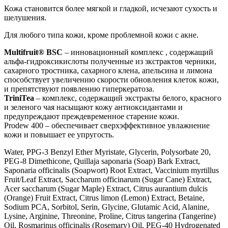
Кожа становится более мягкой и гладкой, исчезают сухость и
шелушения.
Для любого типа кожи, кроме проблемной кожи с акне.
Multifruit® BSC
– инновационный комплекс , содержащий
альфа-гидроксикислоты полученные из зкстрактов черники,
сахарного тростника, сахарного клена, апельсина и лимона
способствует увеличению скорости обновления клеток кожи,
и препятствуют появлению гиперкератоза.
TriniTea
– комплекс, содержащий экстракты белого, красного
и зеленого чая насыщают кожу антиоксидантами и
предупреждают преждевременное старение кожи.
Prodew 400 – обеспечивает сверхэффективное увлажнение
кожи и повышает ее упругость.
Water, PPG-3 Benzyl Ether Myristate, Glycerin, Polysorbate 20,
PEG-8 Dimethicone, Quillaja saponaria (Soap) Bark Extract,
Saponaria officinalis (Soapwort) Root Extract, Vaccinium myrtillus
Fruit/Leaf Extract, Saccharum officinarum (Sugar Cane) Extract,
Acer saccharum (Sugar Maple) Extract, Citrus aurantium dulcis
(Orange) Fruit Extract, Citrus limon (Lemon) Extract, Betaine,
Sodium PCA, Sorbitol, Serin, Glycine, Glutamic Acid, Alanine,
Lysine, Arginine, Threonine, Proline, Citrus tangerina (Tangerine)
Oil, Rosmarinus officinalis (Rosemary) Oil, PEG-40 Hydrogenated