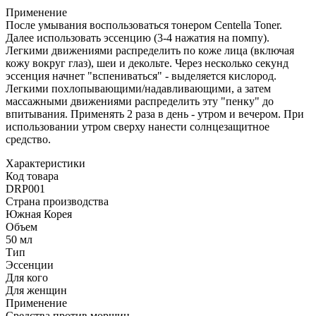
Применение
После умывания воспользоваться тонером Centella Toner.
Далее использовать эссенцию (3-4 нажатия на помпу).
Легкими движениями распределить по коже лица (включая
кожу вокруг глаз), шеи и декольте. Через несколько секунд
эссенция начнет "вспениваться" - выделяется кислород.
Легкими похлопывающими/надавливающими, а затем
массажными движениями распределить эту "пенку" до
впитывания. Применять 2 раза в день - утром и вечером. При
использовании утром сверху нанести солнцезащитное
средство.
Характеристики
Код товара
DRP001
Страна производства
Южная Корея
Объем
50 мл
Тип
Эссенции
Для кого
Для женщин
Применение
Средства против морщин