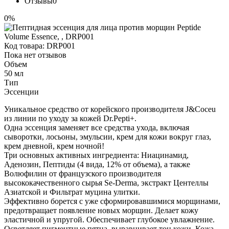
Отзывы
0
0%
Код товара:
DRP001
Пока нет отзывов
Объем
50 мл
Тип
Эссенции
Уникальное средство от корейского производителя J&Coceu
из линии по уходу за кожей Dr.Pepti+.
Одна эссенция заменяет все средства ухода, включая
сыворотки, лосьоны, эмульсии, крем для кожи вокруг глаз,
крем дневной, крем ночной!
Три основных активных ингредиента: Ниацинамид,
Аденозин, Пептиды (4 вида, 12% от объема), а также
Волюфилин от французского производителя
высококачественного сырья Se-Derma, экстракт Центеллы
Азиатской и Фильтрат муцина улитки.
Эффективно борется с уже сформировавшимися морщинами,
предотвращает появление новых морщин. Делает кожу
эластичной и упругой. Обеспечивает глубокое увлажнение.
Осветляет пигментные пятна, выравнивает тон кожи. Кожа