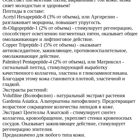
сияет молодостью и здоровьем!
Пептиды в составе:
Acetyl Hexapeptide-8 (3% от объема), или Аргирелин -
разглаживает морщины, повышает упругость.
rh-Oligopeptide-1 (2% от объема) - стимулирует регенерацию,
способствует осветлению пигментных пятен, оказывает общее
омолаживающее и лифтинговое действие.
Copper Tripeptide-1 (5% от объема) - оказывает
антиоксидантное, заживляющее, противовоспалительное,
омолаживающее действие.
Palmitoyl Pentapeptide-4 (2% от объема), или Матриксил -
сигнальный пептид, стимулирующий выработку
качественного коллагена, эластина и гликозаминогликана.
Благодаря этому кожа становится плотной, эластичной и
гладкой.
Экстракты растений:
Volufiline (Волюфилин) - натуральный экстракт растения
Gardenia Asiatica. Альтернатива липофилингу. Предотвращает
возрастное сокращение количества липидов в коже.
Экстракт Центеллы Азиатской - стимулирует синтез
коллагена, кровообращение, укрепляет стенки кровеносных
сосудов. Оказывает заживляющее действие, стимулирует
регенерацию эпителия.
Предназначено для любого типа кожи.