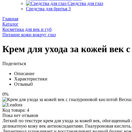
Средства для глаз
Средства для бритья
3
Главная
Каталог
Косметика для век и губ
Питание кожи вокруг глаз
Крем для ухода за кожей век 
Поделиться
Описание
Характеристики
Отзывы
0
0%
Код товара:
4
Пока нет отзывов
Легкий по текстуре крем для ухода за кожей век, обогащенный
деликатную кожу век антиоксидантами. Гиалуроновая кислота,
Депантенол успокаивает и восстанавливает водный баланс ко