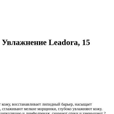
: Увлажнение Leadora, 15
т кожу, восстанавливает липидный барьер, насыщает
а, сглаживают мелкие морщинки, глубоко увлажняют кожу.
роциркуляцию и лимфодренаж, снимают отеки и уменьшают ?