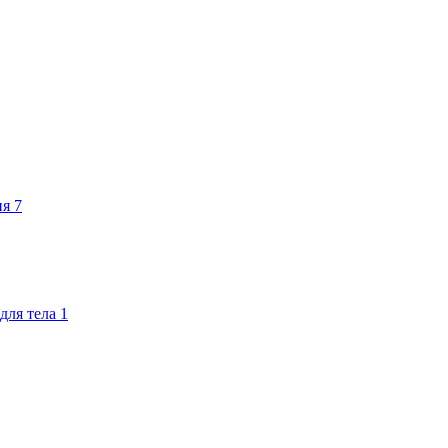
ия
7
для тела
1