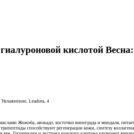
с гиалуроновой кислотой Весна
 маслами Жожоба, авокадо, косточки винограда и миндаля, питае
 трипептиды способствуют регенерации кожи, синтезу коллаген
жи век. Гесперидин и экстракт конского каштана улучшают мик