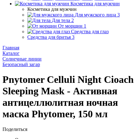
Косметика для мужчин
Косметика для мужчин
Для мужского лица
3
Для тела
2
От морщин
1
Средства для глаз
Средства для бритья
3
Главная
Каталог
Солнечные линии
Безопасный загар
Pnytomer Celluli Night Cioach
Sleeping Mask - Активная
антицеллюлитная ночная
маска Phytomer, 150 мл
Поделиться