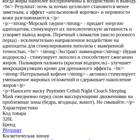
когда жиры наиболее восприимчивы к воздействию и выводу.
<br/> Результат: ночь за ночью целлюлит становится менее
заметным, а эффект «апельсиновой корочки» и неровности
кожи разглаживаются.</p>
<p><strong>Морской таурин</strong> - придает энергию
адипоцитам, стимулирует их липолитическую активность и
ускоряет вывод жиров. Перечный слимактив (масло розового
перца) - исключительно направленное воздействие на
адипоциты для стимулирования липолиза с выверенной
точностью. <br/> <strong>Экстракт ламинарии</strong> (бурая
водоросль) - стимулирует липолиз и способствует сжиганию
жиров. Пальмария пальмата (красная водоросль) - улучшает
микроциркуляцию крови для дренажного эффекта. <br/>
<strong>Натуральный кофеин</strong> - активно стимулирует
уменьшение жировых отложений и сдерживает накопление
жиров</p>
<p>Наносите маску Pnytomer Celluli Night Cioach Sleeping
Mask ежедневно перед сном массирующими движениями на
проблемные зоны (бедра, ягодицы, живот). Не смывайте.</p>
Характеристики
Код товара
326L
Бренд
Phytomer
Косметическая линия