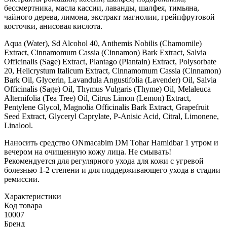
бессмертника, масла кассии, лаванды, шалфея, тимьяна,
чайного дерева, лимона, экстракт магнолии, грейпфрутовой
косточки, анисовая кислота.
Aqua (Water), Sd Alcohol 40, Anthemis Nobilis (Chamomile)
Extract, Cinnamomum Cassia (Cinnamon) Bark Extract, Salvia
Officinalis (Sage) Extract, Plantago (Plantain) Extract, Polysorbate
20, Helicrystum Italicum Extract, Cinnamomum Cassia (Cinnamon)
Bark Oil, Glycerin, Lavandula Angustifolia (Lavender) Oil, Salvia
Officinalis (Sage) Oil, Thymus Vulgaris (Thyme) Oil, Melaleuca
Alternifolia (Tea Tree) Oil, Citrus Limon (Lemon) Extract,
Pentylene Glycol, Magnolia Officinalis Bark Extract, Grapefruit
Seed Extract, Glyceryl Caprylate, P-Anisic Acid, Citral, Limonene,
Linalool.
Наносить средство ONmacabim DM Tohar Hamidbar 1 утром и
вечером на очищенную кожу лица. Не смывать!
Рекомендуется для регулярного ухода для кожи с угревой
болезнью 1-2 степени и для поддерживающего ухода в стадии
ремиссии.
Характеристики
Код товара
10007
Бренд