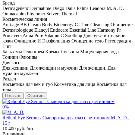
Бренд
Dermagenetic
Dermatime
Diego Dalla Palma
Leadora
M. A. D.
Onmacabim
Phytomer
Selvert Thermal
Косметическая линия
Anti-age
BB Cream
Body Bioenergy
C-Time
Cleansing Очищение
Dermatologique
Elancyl
Endocare
Essential Line
Harmony
Pr
Primavera Aqua
Pure Vitamin C
Soothing Для чувствительной
кожи
Очищение И Эксфолиация
Очищение тело
Регенерация
Тип
Бальзамы
Гели
крем
Кремы
Лосьоны
Мицеллярная вода
Тоники
Флюиды
Для кого
Для женщин
Для женщин и мужчин
Для женщин, Для
мужчин
муж/жен
Раздел
Косметика для век и губ
Косметика для лица
Косметика для
тела
Показать
Очистить
0%
Retinol Eye Serum - Сыворотка для глаз с ретинолом M. A. D.,
15 г
10 400 руб.
/шт
В наличии